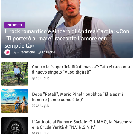
INTERVISTE
Il rock romantico e sincero di Andrea Cardia: «Con
"Ti porterò al mare" racconto l’amore con
semplicità»
Redazione
13 luglio
Contro la "superficialità di massa": Tato ci racconta
il nuovo singolo "Vuoti digitali"
13 luglio
Dopo "Petali", Mario Pinelli pubblica "Ella es mi
hombre (Il mio uomo è lei)"
14 luglio
L'Antidoto al Rumore Sociale: GIUMMO, la Maschera
e la Cruda Verità di "N.V.N.S.N.P."
22 luglio