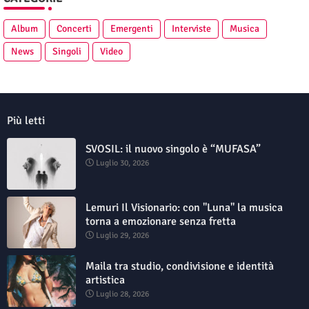
Album
Concerti
Emergenti
Interviste
Musica
News
Singoli
Video
Più letti
SVOSIL: il nuovo singolo è “MUFASA”
Luglio 30, 2026
Lemuri Il Visionario: con "Luna" la musica
torna a emozionare senza fretta
Luglio 29, 2026
Maila tra studio, condivisione e identità
artistica
Luglio 28, 2026