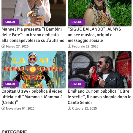
SINGOLI
SINGOLI
Manuel Pia presenta “I Bambini
“SIGUE BAILANDO”: ALMYS
delle Fate”: un brano dedicato
unisce musica, origini e
alla consapevolezza sull’autismo
messaggio sociale
Marzo 27, 2026
Febbraio 22, 2026
SINGOLI
SINGOLI
Capitan U 1947 pubblica il video
Emiliano Curioni pubblica “Oltre
ufficiale di “Mamma 1 Mamma 2
le stelle”, il nuovo singolo dopo Io
(Credo)”
Canto Senior
Novembre 04, 2025
Ottobre 12, 2025
CATEGORIE