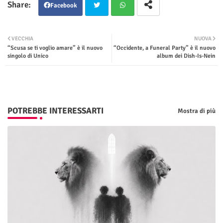
Facebook
Twit
Wha
VECCHIA
NUOVA
“Scusa se ti voglio amare” è il nuovo
“Occidente, a Funeral Party” è il nuovo
ter
tsap
singolo di Unico
album dei Dish-Is-Nein
p
POTREBBE INTERESSARTI
Mostra di più