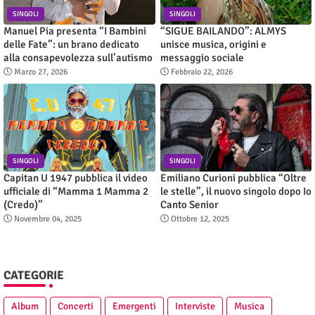
SINGOLI
SINGOLI
Manuel Pia presenta “I Bambini
“SIGUE BAILANDO”: ALMYS
delle Fate”: un brano dedicato
unisce musica, origini e
alla consapevolezza sull’autismo
messaggio sociale
Marzo 27, 2026
Febbraio 22, 2026
SINGOLI
SINGOLI
Capitan U 1947 pubblica il video
Emiliano Curioni pubblica “Oltre
ufficiale di “Mamma 1 Mamma 2
le stelle”, il nuovo singolo dopo Io
(Credo)”
Canto Senior
Novembre 04, 2025
Ottobre 12, 2025
CATEGORIE
Album
Concerti
Emergenti
Interviste
Musica