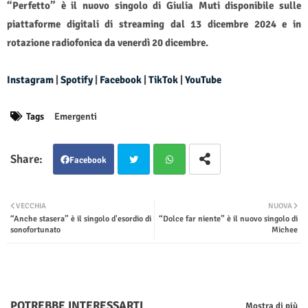
“Perfetto” è il nuovo singolo di Giulia Muti disponibile sulle
piattaforme digitali di streaming dal 13 dicembre 2024 e in
rotazione radiofonica da venerdì 20 dicembre.
Instagram
|
Spotify
|
Facebook
|
TikTok
|
YouTube
Tags
Emergenti
Facebook
Twit
Wha
VECCHIA
NUOVA
“Anche stasera” è il singolo d'esordio di
“Dolce far niente” è il nuovo singolo di
ter
tsap
sonofortunato
Michee
p
POTREBBE INTERESSARTI
Mostra di più