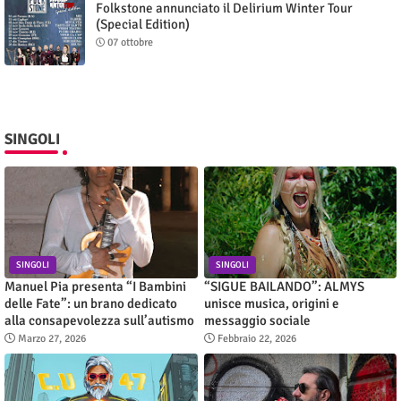
Folkstone annunciato il Delirium Winter Tour
(Special Edition)
07 ottobre
SINGOLI
SINGOLI
SINGOLI
Manuel Pia presenta “I Bambini
“SIGUE BAILANDO”: ALMYS
delle Fate”: un brano dedicato
unisce musica, origini e
alla consapevolezza sull’autismo
messaggio sociale
Marzo 27, 2026
Febbraio 22, 2026