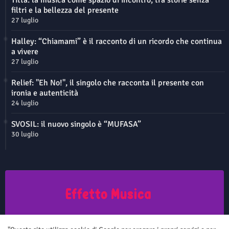
Titta: la musica come spazio di incontro, tra storie senza
filtri e la bellezza del presente
27 luglio
Halley: “Chiamami” è il racconto di un ricordo che continua
a vivere
27 luglio
Relief: "Eh No!", il singolo che racconta il presente con
ironia e autenticità
24 luglio
SVOSIL: il nuovo singolo è “MUFASA”
30 luglio
Questo sito non rappresenta una testata giornalistica in quanto viene
aggiornato senza nessuna periodicità. Non può pertanto considerarsi