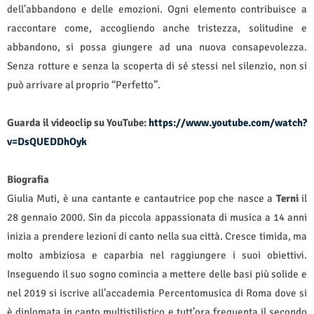
dell’abbandono e delle emozioni. Ogni elemento contribuisce a
raccontare come, accogliendo anche tristezza, solitudine e
abbandono, si possa giungere ad una nuova consapevolezza.
Senza rotture e senza la scoperta di sé stessi nel silenzio, non si
può arrivare al proprio “Perfetto”.
Guarda il videoclip su YouTube:
https://www.youtube.com/watch?
v=DsQUEDDhOyk
Biografia
Giulia Muti, è una cantante e cantautrice pop che nasce a
Terni
il
28 gennaio 2000. Sin da piccola appassionata di musica a 14 anni
inizia a prendere lezioni di canto nella sua città. Cresce timida, ma
molto ambiziosa e caparbia nel raggiungere i suoi obiettivi.
Inseguendo il suo sogno comincia a mettere delle basi più solide e
nel 2019 si iscrive all’accademia Percentomusica di Roma dove si
è diplomata in canto multistilistico e tutt’ora frequenta il secondo