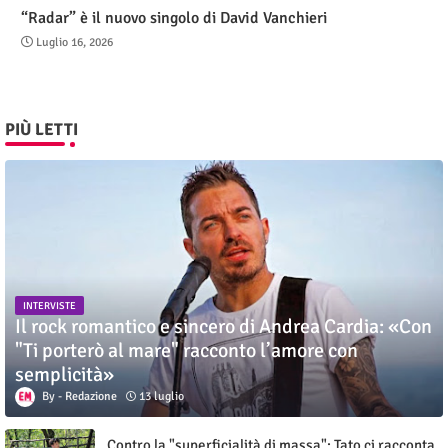
“Radar” è il nuovo singolo di David Vanchieri
Luglio 16, 2026
PIÙ LETTI
INTERVISTE
Il rock romantico e sincero di Andrea Cardia: «Con
"Ti porterò al mare" racconto l’amore con
semplicità»
Redazione
13 luglio
Contro la "superficialità di massa": Tato ci racconta