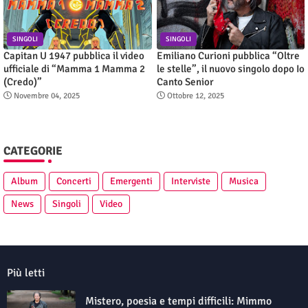
SINGOLI
SINGOLI
Capitan U 1947 pubblica il video
Emiliano Curioni pubblica “Oltre
ufficiale di “Mamma 1 Mamma 2
le stelle”, il nuovo singolo dopo Io
(Credo)”
Canto Senior
Novembre 04, 2025
Ottobre 12, 2025
CATEGORIE
Album
Concerti
Emergenti
Interviste
Musica
News
Singoli
Video
Più letti
Mistero, poesia e tempi difficili: Mimmo