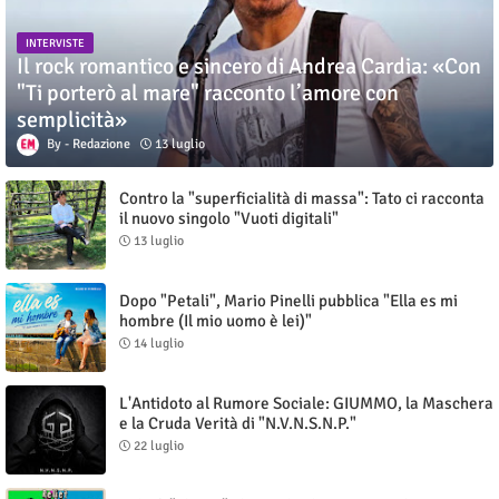
INTERVISTE
Il rock romantico e sincero di Andrea Cardia: «Con
"Ti porterò al mare" racconto l’amore con
semplicità»
Redazione
13 luglio
Contro la "superficialità di massa": Tato ci racconta
il nuovo singolo "Vuoti digitali"
13 luglio
Dopo "Petali", Mario Pinelli pubblica "Ella es mi
hombre (Il mio uomo è lei)"
14 luglio
L'Antidoto al Rumore Sociale: GIUMMO, la Maschera
e la Cruda Verità di "N.V.N.S.N.P."
22 luglio