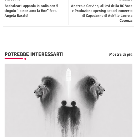
VECCHIA
NUOVA
Beabaleari: approda in radio con il
Andrea e Corvino, allievi della RC Voce
ter
tsap
singolo "Io non amo la fine" feat.
e Produzione opening act del concerto
Angela Baraldi
di Capodanno di Achille Lauro a
Cosenza
p
POTREBBE INTERESSARTI
Mostra di più