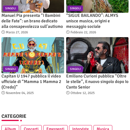
SINGOLI
SINGOLI
Manuel Pia presenta “I Bambini
“SIGUE BAILANDO”: ALMYS
delle Fate”: un brano dedicato
unisce musica, origini e
alla consapevolezza sull’autismo
messaggio sociale
Marzo 27, 2026
Febbraio 22, 2026
SINGOLI
SINGOLI
Capitan U 1947 pubblica il video
Emiliano Curioni pubblica “Oltre
ufficiale di “Mamma 1 Mamma 2
le stelle”, il nuovo singolo dopo Io
(Credo)”
Canto Senior
Novembre 04, 2025
Ottobre 12, 2025
CATEGORIE
Album
Concerti
Emergenti
Interviste
Musica