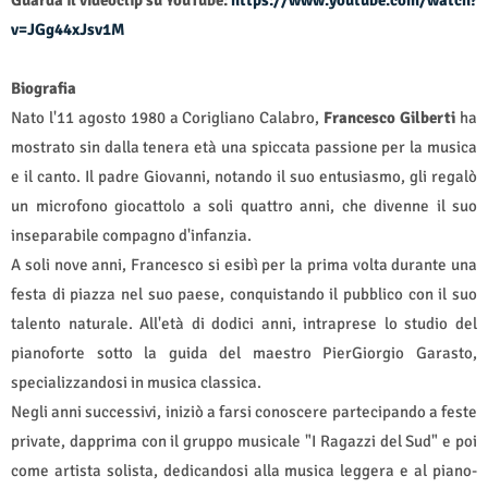
Guarda il videoclip su YouTube:
https://www.youtube.com/watch?
v=JGg44xJsv1M
Biografia
Nato l'11 agosto 1980 a Corigliano Calabro,
Francesco Gilberti
ha
mostrato sin dalla tenera età una spiccata passione per la musica
e il canto. Il padre Giovanni, notando il suo entusiasmo, gli regalò
un microfono giocattolo a soli quattro anni, che divenne il suo
inseparabile compagno d'infanzia.
A soli nove anni, Francesco si esibì per la prima volta durante una
festa di piazza nel suo paese, conquistando il pubblico con il suo
talento naturale. All'età di dodici anni, intraprese lo studio del
pianoforte sotto la guida del maestro PierGiorgio Garasto,
specializzandosi in musica classica.
Negli anni successivi, iniziò a farsi conoscere partecipando a feste
private, dapprima con il gruppo musicale "I Ragazzi del Sud" e poi
come artista solista, dedicandosi alla musica leggera e al piano-