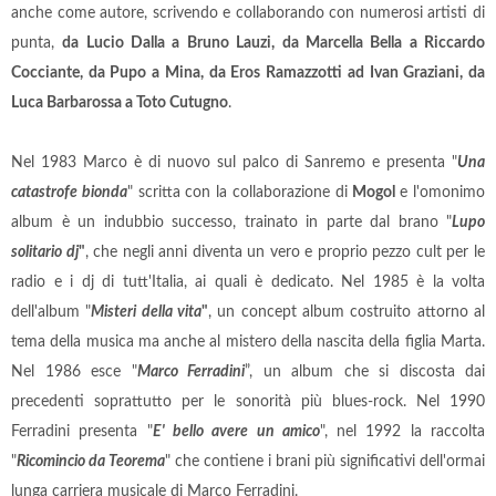
anche come autore, scrivendo e collaborando con numerosi artisti di
punta,
da Lucio Dalla a Bruno Lauzi, da Marcella Bella a Riccardo
Cocciante, da Pupo a Mina, da Eros Ramazzotti ad Ivan Graziani, da
Luca Barbarossa a Toto Cutugno
.
Nel 1983 Marco è di nuovo sul palco di Sanremo e presenta "
Una
catastrofe bionda
" scritta con la collaborazione di
Mogol
e l'omonimo
album è un indubbio successo, trainato in parte dal brano "
Lupo
solitario dj
"
, che negli anni diventa un vero e proprio pezzo cult per le
radio e i dj di tutt'Italia, ai quali è dedicato. Nel 1985 è la volta
dell'album "
Misteri della vita
"
, un concept album costruito attorno al
tema della musica ma anche al mistero della nascita della figlia Marta.
Nel 1986 esce "
Marco Ferradini
”, un album che si discosta dai
precedenti soprattutto per le sonorità più blues-rock. Nel 1990
Ferradini presenta "
E' bello avere un amico
", nel 1992 la raccolta
"
Ricomincio da Teorema
" che contiene i brani più significativi dell'ormai
lunga carriera musicale di Marco Ferradini.