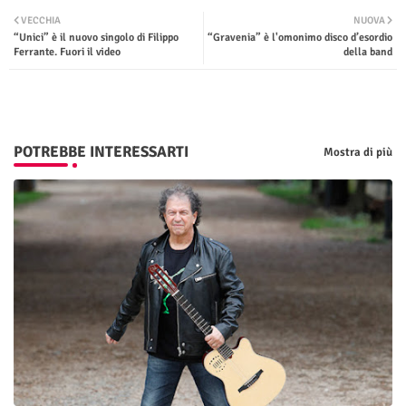
Twit
Wha
VECCHIA
NUOVA
“Unici” è il nuovo singolo di Filippo
“Gravenia” è l'omonimo disco d’esordio
ter
tsap
Ferrante. Fuori il video
della band
p
POTREBBE INTERESSARTI
Mostra di più