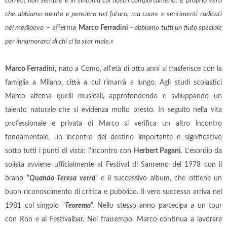
correct non sempre è in sintonia coi nostri comportamenti. È proprio vero
che abbiamo mente e pensiero nel futuro, ma cuore e sentimenti radicati
nel medioevo
– afferma
Marco Ferradini -
abbiamo tutti un fiuto speciale
per innamorarci di chi ci fa star male.
»
Marco Ferradini
, nato a Como, all'età di otto anni si trasferisce con la
famiglia a Milano, città a cui rimarrà a lungo. Agli studi scolastici
Marco alterna quelli musicali, approfondendo e sviluppando un
talento naturale che si evidenza molto presto. In seguito nella vita
professionale e privata di Marco si verifica un altro incontro
fondamentale, un incontro del destino importante e significativo
sotto tutti i punti di vista: l'incontro con
Herbert Pagani
. L’esordio da
solista avviene ufficialmente al Festival di Sanremo del 1978 con il
brano “
Quando Teresa verrà
” e il successivo album, che ottiene un
buon riconoscimento di critica e pubblico. Il vero successo arriva nel
1981 col singolo “
Teorema
”. Nello stesso anno partecipa a un tour
con Ron e al Festivalbar. Nel frattempo, Marco continua a lavorare