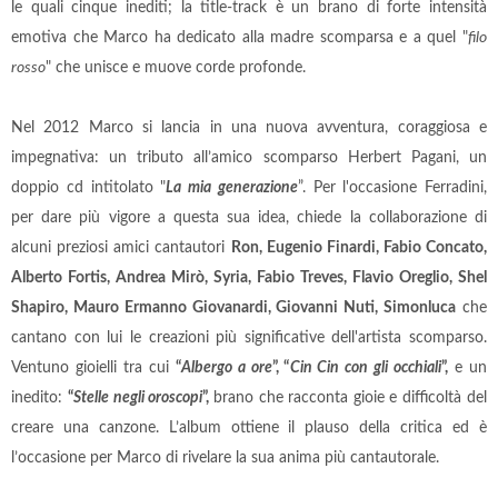
le quali cinque inediti; la title-track è un brano di forte intensità
emotiva che Marco ha dedicato alla madre scomparsa e a quel "
filo
rosso
" che unisce e muove corde profonde.
Nel 2012 Marco si lancia in una nuova avventura, coraggiosa e
impegnativa: un tributo all’amico scomparso Herbert Pagani, un
doppio cd intitolato "
La mia generazione
”. Per l'occasione Ferradini,
per dare più vigore a questa sua idea, chiede la collaborazione di
alcuni preziosi amici cantautori
Ron, Eugenio Finardi, Fabio Concato,
Alberto Fortis, Andrea Mirò, Syria, Fabio Treves, Flavio Oreglio, Shel
Shapiro, Mauro Ermanno Giovanardi, Giovanni Nuti, Simonluca
che
cantano con lui le creazioni più significative dell'artista scomparso.
Ventuno gioielli tra cui
“
Albergo a ore
”, “
Cin Cin con gli occhiali
”,
e un
inedito:
“
Stelle negli oroscopi
”,
brano che
racconta gioie e difficoltà del
creare una canzone. L’album ottiene il plauso della critica ed è
l’occasione per Marco di rivelare la sua anima più cantautorale.