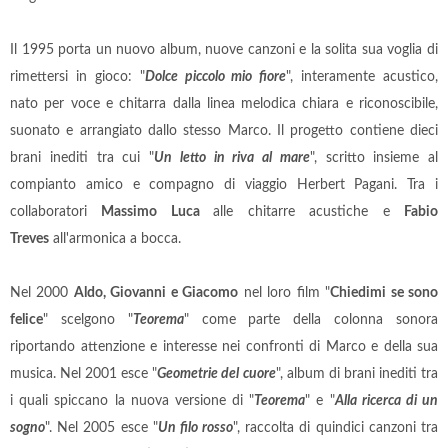
Il 1995 porta un nuovo album, nuove canzoni e la solita sua voglia di
rimettersi in gioco: "
Dolce piccolo
mio fiore
", interamente acustico,
nato per voce e chitarra dalla linea melodica chiara e riconoscibile,
suonato e arrangiato dallo stesso Marco. Il progetto contiene dieci
brani inediti tra cui "
Un letto in riva al mare
", scritto insieme al
compianto amico e compagno di viaggio Herbert Pagani. Tra i
collaboratori
Massimo Luca
alle chitarre acustiche e
Fabio
Treves
all'armonica a bocca.
Nel 2000
Aldo, Giovanni e Giacomo
nel loro film "
Chiedimi se sono
felice
" scelgono "
Teorema
" come parte della colonna sonora
riportando attenzione e interesse nei confronti di Marco e della sua
musica. Nel 2001 esce "
Geometrie del cuore
", album di brani inediti tra
i quali spiccano la nuova versione di "
Teorema
" e "
Alla ricerca di un
sogno
". Nel 2005 esce "
Un filo rosso
", raccolta di quindici canzoni tra