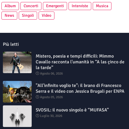
Album
Concerti
Emergenti
Interviste
Musica
News
Singoli
Video
Più letti
Mistero, poesia e tempi difficili: Mimmo
Cavallo racconta l'umanità in “A las çinco de
la tarde”
Agosto 06, 2026
"All'infinito voglio te": il brano di Francesco
Serra e il video con Jessica Brugali per ENPA
Agosto 05, 2026
SVOSIL: il nuovo singolo è “MUFASA”
Luglio 30, 2026