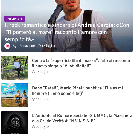
INTERVISTE
Il rock romantico e sincero di Andrea Cardia: «Con
"Ti porterò al mare" racconto l’amore con
semplicità»
Redazione
13 luglio
Contro la "superficialità di massa": Tato ci racconta
il nuovo singolo "Vuoti digitali"
13 luglio
Dopo "Petali", Mario Pinelli pubblica "Ella es mi
hombre (Il mio uomo è lei)"
14 luglio
L'Antidoto al Rumore Sociale: GIUMMO, la Maschera
e la Cruda Verità di "N.V.N.S.N.P."
22 luglio