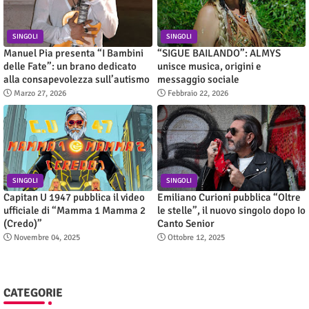
SINGOLI
SINGOLI
Manuel Pia presenta “I Bambini
“SIGUE BAILANDO”: ALMYS
delle Fate”: un brano dedicato
unisce musica, origini e
alla consapevolezza sull’autismo
messaggio sociale
Marzo 27, 2026
Febbraio 22, 2026
SINGOLI
SINGOLI
Capitan U 1947 pubblica il video
Emiliano Curioni pubblica “Oltre
ufficiale di “Mamma 1 Mamma 2
le stelle”, il nuovo singolo dopo Io
(Credo)”
Canto Senior
Novembre 04, 2025
Ottobre 12, 2025
CATEGORIE