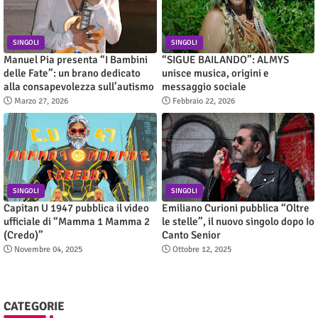
SINGOLI
SINGOLI
Manuel Pia presenta “I Bambini
“SIGUE BAILANDO”: ALMYS
delle Fate”: un brano dedicato
unisce musica, origini e
alla consapevolezza sull’autismo
messaggio sociale
Marzo 27, 2026
Febbraio 22, 2026
SINGOLI
SINGOLI
Capitan U 1947 pubblica il video
Emiliano Curioni pubblica “Oltre
ufficiale di “Mamma 1 Mamma 2
le stelle”, il nuovo singolo dopo Io
(Credo)”
Canto Senior
Novembre 04, 2025
Ottobre 12, 2025
CATEGORIE