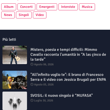
Album
Concerti
Emergenti
Interviste
Musica
News
Singoli
Video
Più letti
Mistero, poesia e tempi difficili: Mimmo
Cavallo racconta l'umanità in “A las çinco de
la tarde”
Agosto 06, 2026
"All'infinito voglio te": il brano di Francesco
Serra e il video con Jessica Brugali per ENPA
Agosto 05, 2026
SVOSIL: il nuovo singolo è “MUFASA”
Luglio 30, 2026