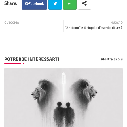
Facebook
Twit
Wha
VECCHIA
NUOVA
“Antidoto” è il singolo d’esordio di Lenù
ter
tsap
p
POTREBBE INTERESSARTI
Mostra di più