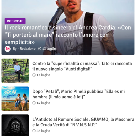
INTERVISTE
Il rock romantico e sincero di Andrea Cardia: «Con
"Ti porterò al mare" racconto l’amore con
semplicità»
Redazione
13 luglio
Contro la "superficialità di massa": Tato ci racconta
il nuovo singolo "Vuoti digitali"
13 luglio
Dopo "Petali", Mario Pinelli pubblica "Ella es mi
hombre (Il mio uomo è lei)"
14 luglio
L'Antidoto al Rumore Sociale: GIUMMO, la Maschera
e la Cruda Verità di "N.V.N.S.N.P."
22 luglio