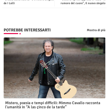
ter
tsap
de I Lolli
rumore del cuore", il nuovo singolo
p
POTREBBE INTERESSARTI
Mostra di più
Mistero, poesia e tempi difficili: Mimmo Cavallo racconta
l'umanità in “A las çinco de la tarde”