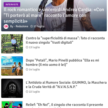
INTERVISTE
Il rock romantico e sincero di Andrea Cardia: «Con
"Ti porterò al mare" racconto l’amore con
semplicità»
Redazione
13 luglio
Contro la "superficialità di massa": Tato ci racconta
il nuovo singolo "Vuoti digitali"
13 luglio
Dopo "Petali", Mario Pinelli pubblica "Ella es mi
hombre (Il mio uomo è lei)"
14 luglio
L'Antidoto al Rumore Sociale: GIUMMO, la Maschera
e la Cruda Verità di "N.V.N.S.N.P."
22 luglio
Relief: "Eh No!", il singolo che racconta il presente