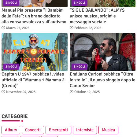
SINGOLI
SINGOLI
Manuel Pia presenta “I Bambini
“SIGUE BAILANDO”: ALMYS
delle Fate”: un brano dedicato
unisce musica, origini e
alla consapevolezza sull’autismo
messaggio sociale
Marzo 27, 2026
Febbraio 22, 2026
SINGOLI
SINGOLI
Capitan U 1947 pubblica il video
Emiliano Curioni pubblica “Oltre
ufficiale di “Mamma 1 Mamma 2
le stelle”, il nuovo singolo dopo Io
(Credo)”
Canto Senior
Novembre 04, 2025
Ottobre 12, 2025
CATEGORIE
Album
Concerti
Emergenti
Interviste
Musica