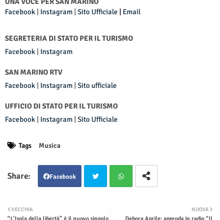
UNA VOCE PER SAN MARINO
Facebook
|
Instagram
|
Sito Ufficiale
|
Email
SEGRETERIA DI STATO PER IL TURISMO
Facebook
|
Instagram
SAN MARINO RTV
Facebook
|
Instagram
|
Sito ufficiale
UFFICIO DI STATO PER IL TURISMO
Facebook
|
Instagram
|
Sito Ufficiale
Tags
Musica
Facebook
Twit
Wha
VECCHIA
NUOVA
“L'Isola della libertà” è il nuovo singolo
Debora Aprile: approda in radio “Il