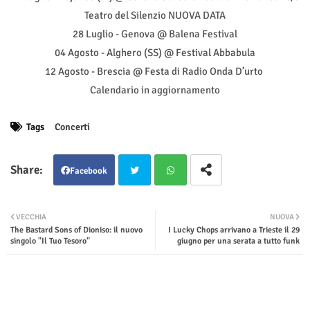
Teatro del Silenzio NUOVA DATA
28 Luglio - Genova @ Balena Festival
04 Agosto - Alghero (SS) @ Festival Abbabula
12 Agosto - Brescia @ Festa di Radio Onda D’urto
Calendario in aggiornamento
Tags
Concerti
Facebook
Twit
Wha
VECCHIA
NUOVA
The Bastard Sons of Dioniso: il nuovo
I Lucky Chops arrivano a Trieste il 29
ter
tsap
singolo "Il Tuo Tesoro"
giugno per una serata a tutto funk
p