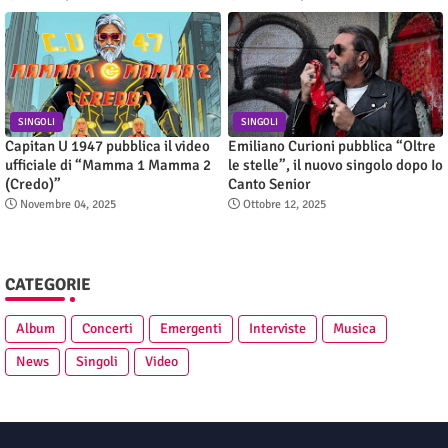
SINGOLI
SINGOLI
Capitan U 1947 pubblica il video
Emiliano Curioni pubblica “Oltre
ufficiale di “Mamma 1 Mamma 2
le stelle”, il nuovo singolo dopo Io
(Credo)”
Canto Senior
Novembre 04, 2025
Ottobre 12, 2025
CATEGORIE
Album
Concerti
Emergenti
Interviste
Musica
News
Singoli
Video