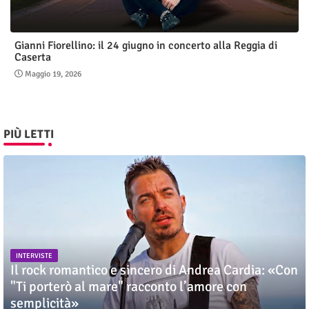
Gianni Fiorellino: il 24 giugno in concerto alla Reggia di
Caserta
Maggio 19, 2026
PIÙ LETTI
INTERVISTE
Il rock romantico e sincero di Andrea Cardia: «Con
"Ti porterò al mare" racconto l’amore con
semplicità»