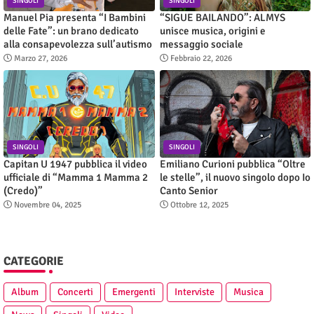
SINGOLI
SINGOLI
Manuel Pia presenta “I Bambini
“SIGUE BAILANDO”: ALMYS
delle Fate”: un brano dedicato
unisce musica, origini e
alla consapevolezza sull’autismo
messaggio sociale
Marzo 27, 2026
Febbraio 22, 2026
SINGOLI
SINGOLI
Capitan U 1947 pubblica il video
Emiliano Curioni pubblica “Oltre
ufficiale di “Mamma 1 Mamma 2
le stelle”, il nuovo singolo dopo Io
(Credo)”
Canto Senior
Novembre 04, 2025
Ottobre 12, 2025
CATEGORIE
Album
Concerti
Emergenti
Interviste
Musica