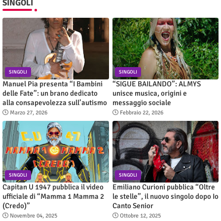
SINGOLI
SINGOLI
SINGOLI
Manuel Pia presenta “I Bambini
“SIGUE BAILANDO”: ALMYS
delle Fate”: un brano dedicato
unisce musica, origini e
alla consapevolezza sull’autismo
messaggio sociale
Marzo 27, 2026
Febbraio 22, 2026
SINGOLI
SINGOLI
Capitan U 1947 pubblica il video
Emiliano Curioni pubblica “Oltre
ufficiale di “Mamma 1 Mamma 2
le stelle”, il nuovo singolo dopo Io
(Credo)”
Canto Senior
Novembre 04, 2025
Ottobre 12, 2025