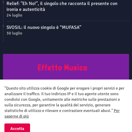
Relief: "Eh No!", il singolo che racconta il presente con
ironia e autenticità
24 luglio
SVOSIL: il nuovo singolo è “MUFASA”
30 luglio
Questo sito non rappresenta una testata giornalistica in quanto viene
aggiornato senza nessuna periodicità. Non può pertanto considerarsi
"Questo sito utilizza cookie di Google per erogare i propri servizi e per
un prodotto editoriale ai sensi della legge n.62 del 7.03.2001
analizzare il traffico. Il tuo indirizzo IP e il tuo agente utente sono
condivisi con Google, unitamente alle metriche sulle prestazioni e
sulla sicurezza, per garantire la qualità del servizio, generare
statistiche di utilizzo e rilevare e contrastare eventuali abusi."
Per
saperne di più
Home
Chi siamo
Contatti
Privacy Policy
Accetta
All Right Reserved Copyright ©
Effetto Musica