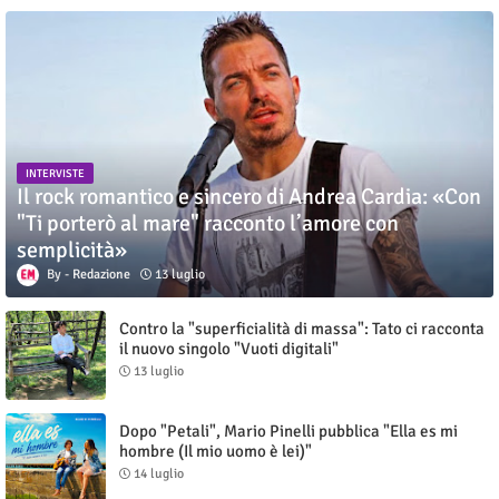
INTERVISTE
Il rock romantico e sincero di Andrea Cardia: «Con
"Ti porterò al mare" racconto l’amore con
semplicità»
Redazione
13 luglio
Contro la "superficialità di massa": Tato ci racconta
il nuovo singolo "Vuoti digitali"
13 luglio
Dopo "Petali", Mario Pinelli pubblica "Ella es mi
hombre (Il mio uomo è lei)"
14 luglio