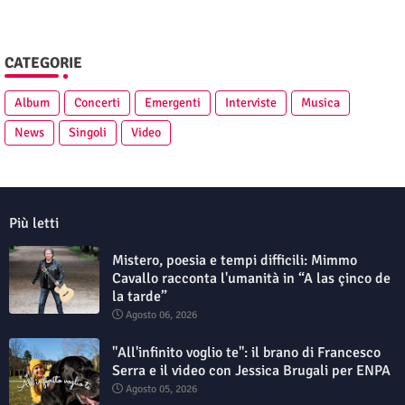
CATEGORIE
Album
Concerti
Emergenti
Interviste
Musica
News
Singoli
Video
Più letti
Mistero, poesia e tempi difficili: Mimmo
Cavallo racconta l'umanità in “A las çinco de
la tarde”
Agosto 06, 2026
"All'infinito voglio te": il brano di Francesco
Serra e il video con Jessica Brugali per ENPA
Agosto 05, 2026