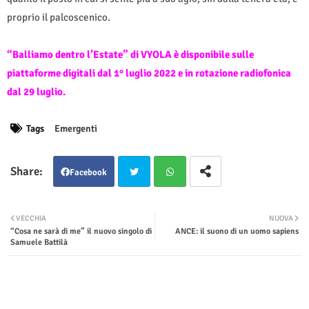
proprio il palcoscenico.
“Balliamo dentro l’Estate” di VYOLA è disponibile sulle
piattaforme digitali dal 1° luglio 2022 e in rotazione radiofonica
dal 29 luglio.
Tags
Emergenti
Facebook
Twit
Wha
VECCHIA
NUOVA
“Cosa ne sarà di me” il nuovo singolo di
ANCE: il suono di un uomo sapiens
ter
tsap
Samuele Battilà
p