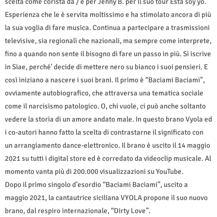
scelta come corista da / e per Jenny B. per il suo tour Esta soy yo.
Esperienza che le è servita moltissimo e ha stimolato ancora di più
la sua voglia di fare musica. Continua a partecipare a trasmissioni
televisive, sia regionali che nazionali, ma sempre come interprete,
fino a quando non sente il bisogno di fare un passo in più. Si iscrive
in Siae, perché' decide di mettere nero su bianco i suoi pensieri. E
così iniziano a nascere i suoi brani. Il primo è “Baciami Baciami",
ovviamente autobiografico, che attraversa una tematica sociale
come il narcisismo patologico. O, chi vuole, ci può anche soltanto
vedere la storia di un amore andato male. In questo brano Vyola ed
i co-autori hanno fatto la scelta di contrastarne il significato con
un arrangiamento dance-elettronico. Il brano è uscito il 14 maggio
2021 su tutti i digital store ed è corredato da videoclip musicale. Al
momento vanta più di 200.000 visualizzazioni su YouTube.
Dopo il primo singolo d’esordio “Baciami Baciami”, uscito a
maggio 2021, la cantautrice siciliana VYOLA propone il suo nuovo
brano, dal respiro internazionale, “Dirty Love”.