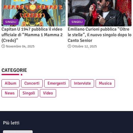
SINGOLI
SINGOLI
Capitan U 1947 pubblica il video
Emiliano Curioni pubblica “Oltre
ufficiale di “Mamma 1 Mamma 2
le stelle”, il nuovo singolo dopo Io
(Credo)”
Canto Senior
Novembre 04, 2025
Ottobre 12, 2025
CATEGORIE
Album
Concerti
Emergenti
Interviste
Musica
News
Singoli
Video
Più letti