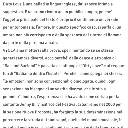
Dirty Love è una ballad in lingua inglese, dal sapore intimo e
suggestivo. È un brano rivolto ad un pubblico ampio, poiché’
l’oggetto principale del testo è proprio il sentimento universale
per antonomasia: l’amore. In questo specifico caso, si parla di un
amore non più corrisposto e della speranza del ritorno di fiamma
da parte della persona amata.
VYOLA ama mettersi alla prova, sperimentando su se stessa
generi sempre diversi, ecco perché’ dalla dance elettronica di
“Baciami Baciami” è passata al soft pop di “Dirty Love” e al reggae
ton di “Balliamo dentro l’Estate”. Perché’, come spiega lei stessa,
“le emozioni non sono convenzionali o omologate, quindi, ogni
sensazione ha bisogno di un vestito diverso, che le stia a
pennello”. Inoltre, l’esperienza che ha avuto come corista per la
cantante Jenny B., vincitrice del Festival di Sanremo nel 2000 per
la sezione Nuove Proposte, ha forgiato la sua determinazione nel
percorrere la strada dei suoi sogni, quella del mondo musicale, in
quanto il posto in cui si sente più a suo agio, sin dalla tenera età, è