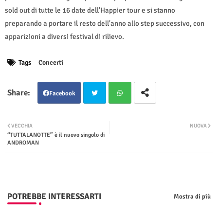
sold out di tutte le 16 date dell’Happier tour e si stanno
preparando a portare il resto dell'anno allo step successivo, con
apparizioni a diversi festival di rilievo.
Tags
Concerti
Facebook
Twit
Wha
VECCHIA
NUOVA
“TUTTALANOTTE” è il nuovo singolo di
ter
tsap
ANDROMAN
p
POTREBBE INTERESSARTI
Mostra di più