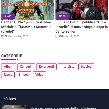
SINGOLI
SINGOLI
Capitan U 1947 pubblica il video
Emiliano Curioni pubblica “Oltre
ufficiale di “Mamma 1 Mamma 2
le stelle”, il nuovo singolo dopo Io
(Credo)”
Canto Senior
Novembre 04, 2025
Ottobre 12, 2025
CATEGORIE
Album
Concerti
Emergenti
Interviste
Musica
News
Singoli
Video
Più letti