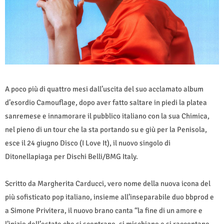
A poco più di quattro mesi dall’uscita del suo acclamato album
d’esordio Camouflage, dopo aver fatto saltare in piedi la platea
sanremese e innamorare il pubblico italiano con la sua Chimica,
nel pieno di un tour che la sta portando su e giù per la Penisola,
esce il 24 giugno Disco (I Love It), il nuovo singolo di
Ditonellapiaga per Dischi Belli/BMG Italy.
Scritto da Margherita Carducci, vero nome della nuova icona del
più sofisticato pop italiano, insieme all’inseparabile duo bbprod e
a Simone Privitera, il nuovo brano canta “la fine di un amore e
l’inizio dell’estate che si scontrano, si mischiano e si raccontano