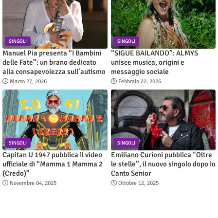
SINGOLI
SINGOLI
Manuel Pia presenta “I Bambini
“SIGUE BAILANDO”: ALMYS
delle Fate”: un brano dedicato
unisce musica, origini e
alla consapevolezza sull’autismo
messaggio sociale
Marzo 27, 2026
Febbraio 22, 2026
SINGOLI
SINGOLI
Capitan U 1947 pubblica il video
Emiliano Curioni pubblica “Oltre
ufficiale di “Mamma 1 Mamma 2
le stelle”, il nuovo singolo dopo Io
(Credo)”
Canto Senior
Novembre 04, 2025
Ottobre 12, 2025