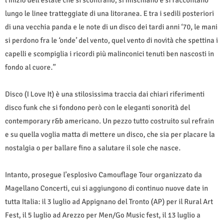
lungo le linee tratteggiate di una litoranea. E tra i sedili posteriori
di una vecchia panda e le note di un disco dei tardi anni ‘70, le mani
si perdono fra le ‘onde’ del vento, quel vento di novità che spettina i
capelli e scompiglia i ricordi più malinconici tenuti ben nascosti in
fondo al cuore.”
Disco (I Love It) è una stilosissima traccia dai chiari riferimenti
disco funk che si fondono però con le eleganti sonorità del
contemporary r&b americano. Un pezzo tutto costruito sul refrain
e su quella voglia matta di mettere un disco, che sia per placare la
nostalgia o per ballare fino a salutare il sole che nasce.
Intanto, prosegue l’esplosivo Camouflage Tour organizzato da
Magellano Concerti, cui si aggiungono di continuo nuove date in
tutta Italia: il 3 luglio ad Appignano del Tronto (AP) per il Rural Art
Fest, il 5 luglio ad Arezzo per Men/Go Music fest, il 13 luglio a