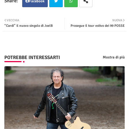
Facebook
Twit
Wha
VECCHIA
NUOVA
“Cardi” il nuovo singolo di JoelB
Prosegue il tour estivo dei 99 POSSE
ter
tsap
p
POTREBBE INTERESSARTI
Mostra di più