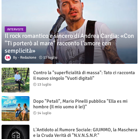
INTERVISTE
Il rock romantico e sincero di Andrea Cardia: «Con
"Ti porterò al mare" racconto l’amore con
semplicità»
Redazione
13 luglio
Contro la "superficialità di massa": Tato ci racconta
il nuovo singolo "Vuoti digitali"
13 luglio
Dopo "Petali", Mario Pinelli pubblica "Ella es mi
hombre (Il mio uomo è lei)"
14 luglio
L'Antidoto al Rumore Sociale: GIUMMO, la Maschera
e la Cruda Verità di "N.V.N.S.N.P."