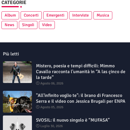
CATEGORIE
Album
Concerti
Emergenti
Interviste
Musica
News
Singoli
Video
Più letti
Mistero, poesia e tempi difficili: Mimmo
Cavallo racconta l'umanità in “A las çinco de
la tarde”
Agosto 06, 2026
"All'infinito voglio te": il brano di Francesco
Serra e il video con Jessica Brugali per ENPA
Agosto 05, 2026
SVOSIL: il nuovo singolo è “MUFASA”
Luglio 30, 2026