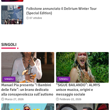
Folkstone annunciato il Delirium Winter Tour
(Special Edition)
07 ottobre
SINGOLI
SINGOLI
SINGOLI
Manuel Pia presenta “I Bambini
“SIGUE BAILANDO”: ALMYS
delle Fate”: un brano dedicato
unisce musica, origini e
alla consapevolezza sull’autismo
messaggio sociale
Marzo 27, 2026
Febbraio 22, 2026