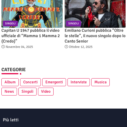
SINGOLI
SINGOLI
Capitan U 1947 pubblica il video
Emiliano Curioni pubblica “Oltre
ufficiale di “Mamma 1 Mamma 2
le stelle”, il nuovo singolo dopo Io
(Credo)”
Canto Senior
Novembre 04, 2025
Ottobre 12, 2025
CATEGORIE
Album
Concerti
Emergenti
Interviste
Musica
News
Singoli
Video
Più letti