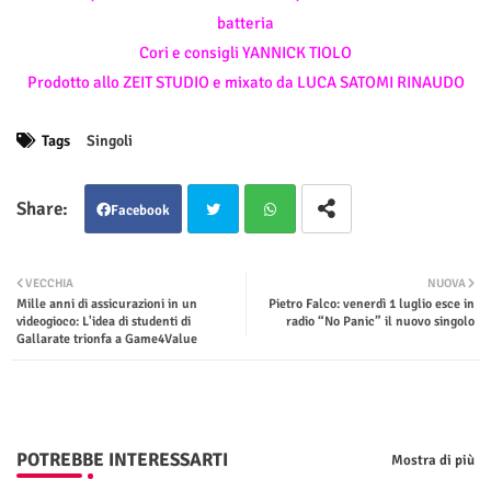
batteria
Cori e consigli YANNICK TIOLO
Prodotto allo ZEIT STUDIO e mixato da LUCA SATOMI RINAUDO
Tags
Singoli
Facebook
Twit
Wha
VECCHIA
NUOVA
Mille anni di assicurazioni in un
Pietro Falco: venerdì 1 luglio esce in
ter
tsap
videogioco: L'idea di studenti di
radio “No Panic” il nuovo singolo
Gallarate trionfa a Game4Value
p
POTREBBE INTERESSARTI
Mostra di più