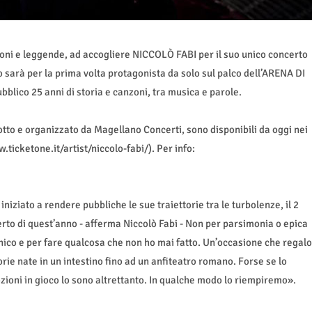
dizioni e leggende, ad accogliere NICCOLÒ FABI per il suo unico concerto
o sarà per la prima volta protagonista da solo sul palco dell’ARENA DI
blico 25 anni di storia e canzoni, tra musica e parole.
odotto e organizzato da Magellano Concerti, sono disponibili da oggi nei
.ticketone.it/artist/niccolo-fabi/). Per info:
iniziato a rendere pubbliche le sue traiettorie tra le turbolenze, il 2
erto di quest’anno - afferma Niccolò Fabi - Non per parsimonia o epica
ico e per fare qualcosa che non ho mai fatto. Un’occasione che regalo
orie nate in un intestino fino ad un anfiteatro romano. Forse se lo
zioni in gioco lo sono altrettanto. In qualche modo lo riempiremo».