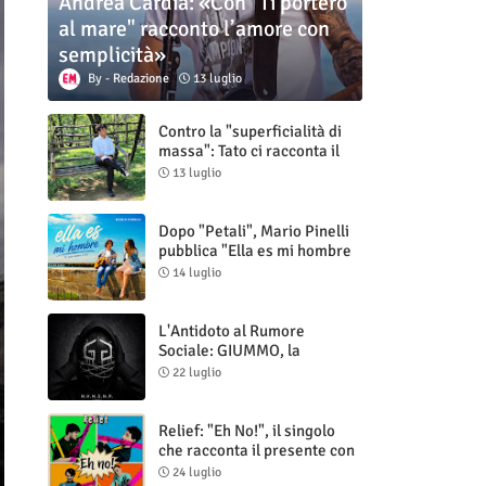
Andrea Cardia: «Con "Ti porterò
al mare" racconto l’amore con
semplicità»
Redazione
13 luglio
Contro la "superficialità di
massa": Tato ci racconta il
nuovo singolo "Vuoti digitali"
13 luglio
Dopo "Petali", Mario Pinelli
pubblica "Ella es mi hombre
(Il mio uomo è lei)"
14 luglio
L'Antidoto al Rumore
Sociale: GIUMMO, la
Maschera e la Cruda Verità
22 luglio
di "N.V.N.S.N.P."
Relief: "Eh No!", il singolo
che racconta il presente con
ironia e autenticità
24 luglio