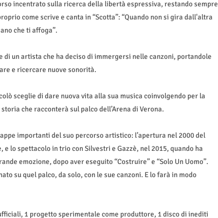
orso incentrato sulla ricerca della libertà espressiva, restando sempre
proprio come scrive e canta in “Scotta”: “Quando non si gira dall'altra
ano che ti affoga”.
e di un artista che ha deciso di immergersi nelle canzoni, portandole
are e ricercare nuove sonorità.
ccolò sceglie di dare nuova vita alla sua musica coinvolgendo per la
a storia che racconterà sul palco dell’Arena di Verona.
ppe importanti del suo percorso artistico: l’apertura nel 2000 del
, e lo spettacolo in trio con Silvestri e Gazzè, nel 2015, quando ha
grande emozione, dopo aver eseguito “Costruire” e “Solo Un Uomo”.
to su quel palco, da solo, con le sue canzoni. E lo farà in modo
 ufficiali, 1 progetto sperimentale come produttore, 1 disco di inediti