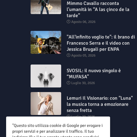
Mimmo Cavallo racconta
l'umanità in “A las çinco de la
tarde”
Agosto 06, 2026
"All'infinito voglio te": il brano di
Francesco Serra e il video con
Jessica Brugali per ENPA
Agosto 05, 2026
SVOSIL: il nuovo singolo è
“MUFASA”
Luglio 30, 2026
Lemuri Il Visionario: con "Luna"
la musica torna a emozionare
senza fretta
Luglio 29, 2026
"Questo sito utilizza cookie di Google per erogare i
propri servizi e per analizzare il traffico. Il tuo