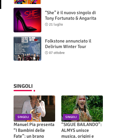
“She” è il nuovo singolo di
Tony Fortunato & Angarita
21 luglio
Folkstone annunciato il
Delirium Winter Tour
(Special Edition)
07 ottobre
SINGOLI
SINGOLI
SINGOLI
Manuel Pia presenta
“SIGUE BAILANDO”:
“I Bambini delle
ALMYS unisce
Fate”: un brano
musica, origini e