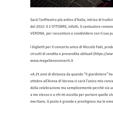
Sarà l’anfiteatro più antico d’Italia, intriso di tra
del 2022: il 2 OTTOBRE, infatti, il cantautore roman
VERONA, per raccontare e condividere con il suo pub
I biglietti per il concerto unico di Niccolò Fabi, pr
circuiti di vendita e prevendita abituali (https://www
www.magellanoconcerti.it
«A 25 anni di distanza da quando “il giardiniere” ha 
ottobre all’Arena di Verona ci sarà l’unico mio conc
della celebrazione ma semplicemente perché sia un
a me stesso e a chi mi ascolta per portare quelle st
meritano. Il posto è grande e prestigioso ma le emo