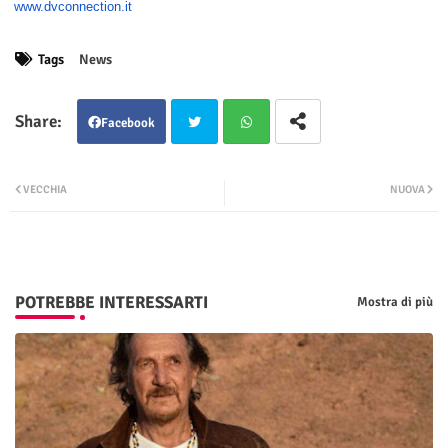
www.dvconnection.it
Tags
News
Facebook
Twit
Wha
VECCHIA
NUOVA
ter
tsap
p
POTREBBE INTERESSARTI
Mostra di più