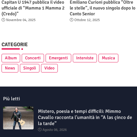
Capitan U 1947 pubblica il video
Emiliano Curioni pubblica “Oltre
ufficiale di “Mamma 1 Mamma 2
le stelle”, il nuovo singolo dopo Io
(Credo)”
Canto Senior
Novembre 04, 2025
Ottobre 12, 2025
CATEGORIE
Album
Concerti
Emergenti
Interviste
Musica
News
Singoli
Video
Più letti
Mistero, poesia e tempi difficili: Mimmo
Cavallo racconta l'umanità in “A las çinco de
la tarde”
Agosto 06, 2026