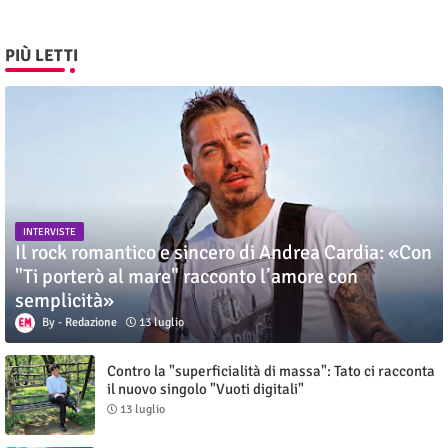
PIÙ LETTI
INTERVISTE
Il rock romantico e sincero di Andrea Cardia: «Con
"Ti porterò al mare" racconto l’amore con
semplicità»
Redazione
13 luglio
Contro la "superficialità di massa": Tato ci racconta
il nuovo singolo "Vuoti digitali"
13 luglio