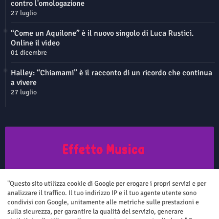
contro l'omologazione
27 luglio
“Come un Aquilone” è il nuovo singolo di Luca Rustici.
Online il video
01 dicembre
Halley: “Chiamami” è il racconto di un ricordo che continua
a vivere
27 luglio
Questo sito non rappresenta una testata giornalistica in quanto viene
aggiornato senza nessuna periodicità. Non può pertanto considerarsi
"Questo sito utilizza cookie di Google per erogare i propri servizi e per
un prodotto editoriale ai sensi della legge n.62 del 7.03.2001
analizzare il traffico. Il tuo indirizzo IP e il tuo agente utente sono
condivisi con Google, unitamente alle metriche sulle prestazioni e
sulla sicurezza, per garantire la qualità del servizio, generare