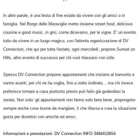
In altre parole, è una festa di fine estate da vivere con gli amici o in
famiglia. Nel Borgo delle Meraviglie mette insieme street food, delicious
cousine e good music, in giro, come dicevamo, per le vigne. E' un evento
tutto da vivere in un luogo magico, con l'attenta organizzazione di DV
Connection, che qui per tutta l'estate, ogni mercoledì, propone Sunset on
Hills, altro evento di successo per chi vuol rilassarsi con stile.
Spesso DV Connection propone appuntamenti che iniziano al tramonto e
vanno avanti, per chi ne ha voglia, fino a notte inoltrata… ma chi invece
preferisce tornare a casa piuttosto presto può farlo già godendosi la
serata. Non solo: gli appuntamenti non fanno solo bere bene, propongono
sempre anche cose buone da mangiare, il che rilassa e crea la situazione
gusta per divertirsi con amiche ed amici.
Informazioni e prenotazioni: DV Connection INFO 3494410654