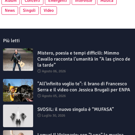
Album
Concerti
Emergenti
Interviste
Musica
News
Singoli
Video
Più letti
Mistero, poesia e tempi difficili: Mimmo
Cavallo racconta l'umanità in “A las çinco de
la tarde”
Agosto 06, 2026
"All'infinito voglio te": il brano di Francesco
Serra e il video con Jessica Brugali per ENPA
Agosto 05, 2026
SVOSIL: il nuovo singolo è “MUFASA”
Luglio 30, 2026