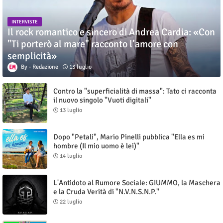
INTERVISTE
Il rock romantico e sincero di Andrea Cardia: «Con
"Ti porterò al mare" racconto l’amore con
semplicità»
Redazione
13 luglio
Contro la "superficialità di massa": Tato ci racconta
il nuovo singolo "Vuoti digitali"
13 luglio
Dopo "Petali", Mario Pinelli pubblica "Ella es mi
hombre (Il mio uomo è lei)"
14 luglio
L'Antidoto al Rumore Sociale: GIUMMO, la Maschera
e la Cruda Verità di "N.V.N.S.N.P."
22 luglio