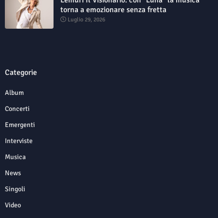
Lemuri Il Visionario: con "Luna" la musica
torna a emozionare senza fretta
Luglio 29, 2026
Categorie
Album
Concerti
Emergenti
Interviste
Musica
News
Singoli
Video