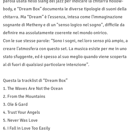
parola usata nello slang del jazz per indicare la chitarra hollow-
body, e “Dream Box” documenta le diverse tipologie di suoni della
chitarra. Ma “Dream” è l’essenza, intesa come l’immaginazione
sognante di Metheny e di un "senso logico nel sogno", difficile da
definire ma assolutamente coerente nel mondo onirico.
Con le sue stesse parole: “Sono i sogni, nel loro senso più ampio, a
creare l'atmosfera con questo set. La musica esiste per me in uno
stato sfuggente, ed è spesso al suo meglio quando viene scoperta
al di fuori di qualsiasi particolare intenzione”.
Questa la tracklist di “Dream Box”
1. The Waves Are Not the Ocean
2. From the Mountains
3. Ole & Gard
4. Trust Your Angels
5. Never Was Love
6. I Fall in Love Too Easily