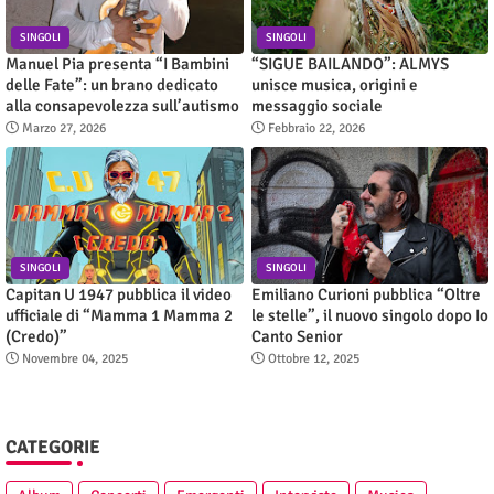
SINGOLI
SINGOLI
Manuel Pia presenta “I Bambini
“SIGUE BAILANDO”: ALMYS
delle Fate”: un brano dedicato
unisce musica, origini e
alla consapevolezza sull’autismo
messaggio sociale
Marzo 27, 2026
Febbraio 22, 2026
SINGOLI
SINGOLI
Capitan U 1947 pubblica il video
Emiliano Curioni pubblica “Oltre
ufficiale di “Mamma 1 Mamma 2
le stelle”, il nuovo singolo dopo Io
(Credo)”
Canto Senior
Novembre 04, 2025
Ottobre 12, 2025
CATEGORIE