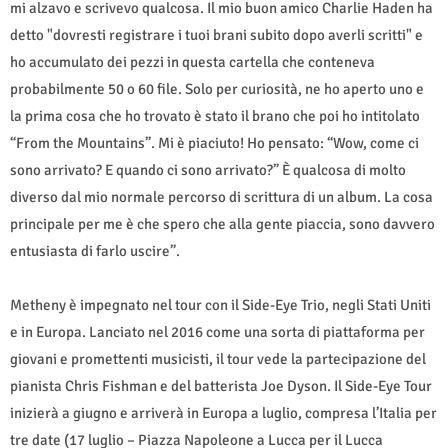
mi alzavo e scrivevo qualcosa. Il mio buon amico Charlie Haden ha
detto "dovresti registrare i tuoi brani subito dopo averli scritti" e
ho accumulato dei pezzi in questa cartella che conteneva
probabilmente 50 o 60 file. Solo per curiosità, ne ho aperto uno e
la prima cosa che ho trovato è stato il brano che poi ho intitolato
“From the Mountains”. Mi è piaciuto! Ho pensato: “Wow, come ci
sono arrivato? E quando ci sono arrivato?” È qualcosa di molto
diverso dal mio normale percorso di scrittura di un album. La cosa
principale per me è che spero che alla gente piaccia, sono davvero
entusiasta di farlo uscire”.
Metheny è impegnato nel tour con il Side-Eye Trio, negli Stati Uniti
e in Europa. Lanciato nel 2016 come una sorta di piattaforma per
giovani e promettenti musicisti, il tour vede la partecipazione del
pianista Chris Fishman e del batterista Joe Dyson. Il Side-Eye Tour
inizierà a giugno e arriverà in Europa a luglio, compresa l’Italia per
tre date (17 luglio – Piazza Napoleone a Lucca per il Lucca