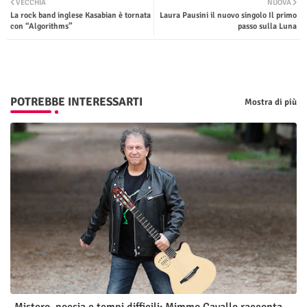
VECCHIA
NUOVA
La rock band inglese Kasabian è tornata
Laura Pausini il nuovo singolo Il primo
ter
tsap
con “Algorithms”
passo sulla Luna
p
POTREBBE INTERESSARTI
Mostra di più