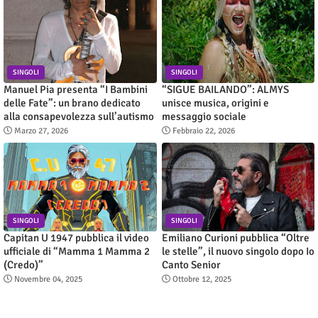
SINGOLI
SINGOLI
Manuel Pia presenta “I Bambini
“SIGUE BAILANDO”: ALMYS
delle Fate”: un brano dedicato
unisce musica, origini e
alla consapevolezza sull’autismo
messaggio sociale
Marzo 27, 2026
Febbraio 22, 2026
SINGOLI
SINGOLI
Capitan U 1947 pubblica il video
Emiliano Curioni pubblica “Oltre
ufficiale di “Mamma 1 Mamma 2
le stelle”, il nuovo singolo dopo Io
(Credo)”
Canto Senior
Novembre 04, 2025
Ottobre 12, 2025