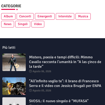
CATEGORIE
Album
Concerti
Emergenti
Interviste
Musica
News
Singoli
Video
Più letti
Mistero, poesia e tempi difficili: Mimmo
Cavallo racconta l'umanità in “A las çinco de
la tarde”
Agosto 06, 2026
"All'infinito voglio te": il brano di Francesco
Serra e il video con Jessica Brugali per ENPA
Agosto 05, 2026
SVOSIL: il nuovo singolo è “MUFASA”