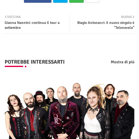
Twit
Wha
VECCHIA
NUOVA
Gianna Nannini: continua il tour a
Biagio Antonacci: il nuovo singolo è
ter
tsap
settembre
"Telenovela"
p
POTREBBE INTERESSARTI
Mostra di più