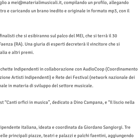
uglio a mei@materialimusicali.it, compilando un profilo, allegando
altro e caricando un brano inedito e originale in formato mp3, con il
nalisti che si esibiranno sul palco del MEI, che si terrà il 30
 Faenza (RA). Una giuria di esperti decreterà il vincitore che si
lia e altri premi.
tichette Indipendenti in collaborazione con AudioCoop (Coordinamento
zione Artisti Indipendenti) e Rete dei Festival (network nazionale dei
nale in materia di sviluppo del settore musicale.
st “Canti orfici in musica”, dedicato a Dino Campana, e “Il liscio nella
dipendente italiana, ideata e coordinata da Giordano Sangiorgi. Tre
elle principali piazze, teatri e palazzi e palchi faentini, aggiungendo