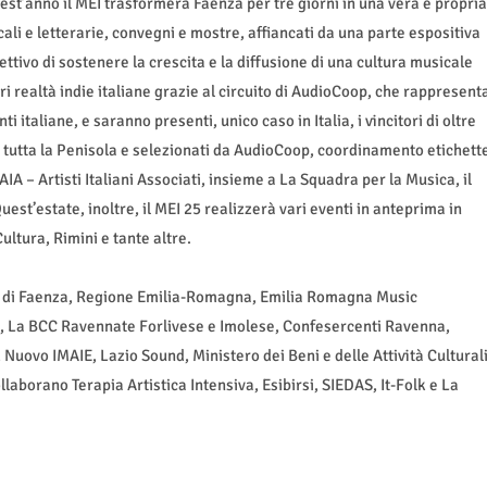
st’anno il MEI trasformerà Faenza per tre giorni in una vera e propria
ali e letterarie, convegni e mostre, affiancati da una parte espositiva
iettivo di sostenere la crescita e la diffusione di una cultura musicale
i realtà indie italiane grazie al circuito di AudioCoop, che rappresent
 italiane, e saranno presenti, unico caso in Italia, i vincitori di oltre
 tutta la Penisola e selezionati da AudioCoop, coordinamento etichett
 AIA – Artisti Italiani Associati, insieme a La Squadra per la Musica, il
est’estate, inoltre, il MEI 25 realizzerà vari eventi in anteprima in
ultura, Rimini e tante altre.
une di Faenza, Regione Emilia-Romagna, Emilia Romagna Music
ni, La BCC Ravennate Forlivese e Imolese, Confesercenti Ravenna,
uovo IMAIE, Lazio Sound, Ministero dei Beni e delle Attività Cultural
aborano Terapia Artistica Intensiva, Esibirsi, SIEDAS, It-Folk e La