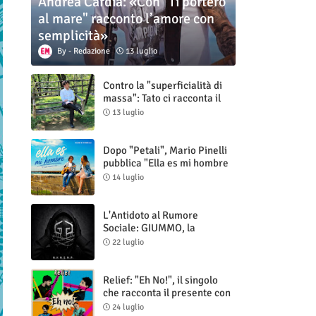
Andrea Cardia: «Con "Ti porterò
al mare" racconto l’amore con
semplicità»
Redazione
13 luglio
Contro la "superficialità di
massa": Tato ci racconta il
nuovo singolo "Vuoti digitali"
13 luglio
Dopo "Petali", Mario Pinelli
pubblica "Ella es mi hombre
(Il mio uomo è lei)"
14 luglio
L'Antidoto al Rumore
Sociale: GIUMMO, la
Maschera e la Cruda Verità
22 luglio
di "N.V.N.S.N.P."
Relief: "Eh No!", il singolo
che racconta il presente con
ironia e autenticità
24 luglio