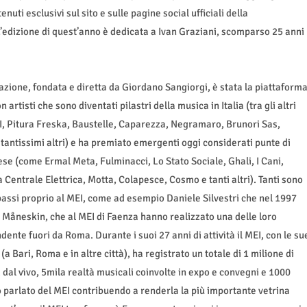
uti esclusivi sul sito e sulle pagine social ufficiali della
L’edizione di quest’anno è dedicata a Ivan Graziani, scomparso 25 anni
tazione, fondata e diretta da Giordano Sangiorgi, è stata la piattaform
artisti che sono diventati pilastri della musica in Italia (tra gli altri
I, Pitura Freska, Baustelle, Caparezza, Negramaro, Brunori Sas,
 tantissimi altri) e ha premiato emergenti oggi considerati punte di
se (come Ermal Meta, Fulminacci, Lo Stato Sociale, Ghali, I Cani,
 Centrale Elettrica, Motta, Colapesce, Cosmo e tanti altri). Tanti sono
 passi proprio al MEI, come ad esempio Daniele Silvestri che nel 1997
i Måneskin, che al MEI di Faenza hanno realizzato una delle loro
dente fuori da Roma. Durante i suoi 27 anni di attività il MEI, con le su
 (a Bari, Roma e in altre città), ha registrato un totale di 1 milione di
 dal vivo, 5mila realtà musicali coinvolte in expo e convegni e 1000
o parlato del MEI contribuendo a renderla la più importante vetrina