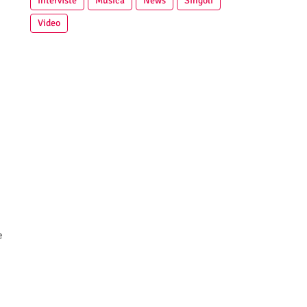
Interviste
Musica
News
Singoli
Video
a
e