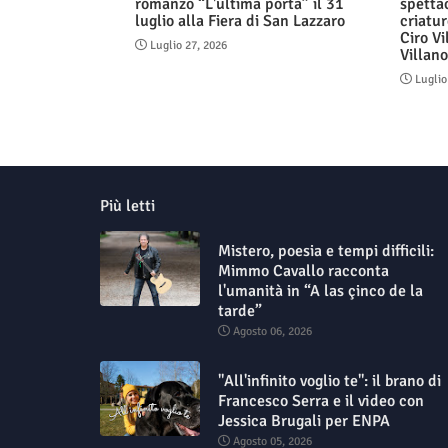
romanzo “L'ultima porta” il 31
spetta
luglio alla Fiera di San Lazzaro
criatur
Ciro Vi
Luglio 27, 2026
Villan
Luglio
Più letti
Mistero, poesia e tempi difficili:
Mimmo Cavallo racconta
l'umanità in “A las çinco de la
tarde”
Agosto 06, 2026
"All'infinito voglio te": il brano di
Francesco Serra e il video con
Jessica Brugali per ENPA
Agosto 05, 2026