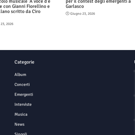
colo musicale 'A voce d’e
per il contest degli emergenti a
e con Gianni Fiorellino e
Garlasco
llano scritto da Ciro
Giugno 23, 2026
o
 23, 2026
Categorie
Album
Concerti
Emergenti
Interviste
Musica
News
Singoli