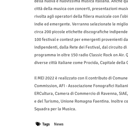
della nuova e nuovissima musica italiana. Anche que
città della musica con concerti, presentazioni music
rivolta agli operatori della filiera musicale con l’ob
indie ed emergente. Verranno selezionate le miglior
circa 200 piccole etichette discografiche indipendenti
100 festival e contest per emergenti provenienti da
indipendenti, dalla Rete dei Festival, dal circuito di
programma in oltre 150 radio Classic Rock on Air. Qu
diverse città italiane come Procida, Capitale della C
Il MEI 2022 è realizzato con il contributo di Com
Commission, AFI - Associazione Fonografici Italia
ERCultura, Camera di Commercio di Ravenna, SIAE, N
e del Turismo, Unione Romagna Faentina. Inoltre coll
Squadra per la Musica.
Tags
News