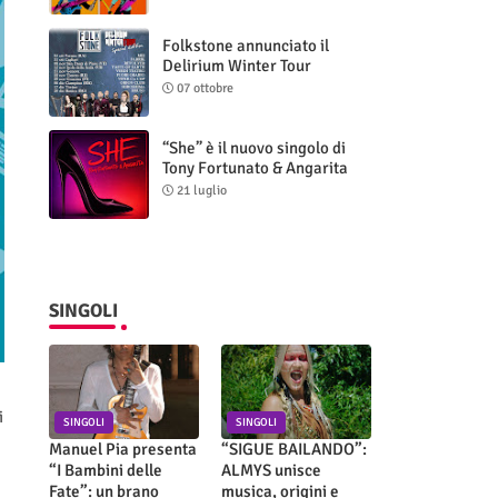
Folkstone annunciato il
Delirium Winter Tour
(Special Edition)
07 ottobre
“She” è il nuovo singolo di
Tony Fortunato & Angarita
21 luglio
SINGOLI
i
SINGOLI
SINGOLI
Manuel Pia presenta
“SIGUE BAILANDO”:
“I Bambini delle
ALMYS unisce
Fate”: un brano
musica, origini e