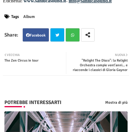
Etichetta:
www.sanlucasound.it
-
info@sanlucasound.it
Tags
Album
Facebook
Twit
Wha
VECCHIA
NUOVA
The Zen Circus in tour
"Relight The Disco": la Relight
ter
tsap
Orchestra compie vent'anni... e
riaccende i classici di Gloria Gaynor
p
POTREBBE INTERESSARTI
Mostra di più