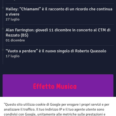
Halley: “Chiamami” è il racconto di un ricordo che continua
a vivere
27 luglio
Alan Farrington: giovedì 11 dicembre in concerto al CTM di
Rezzato (BS)
01 dicembre
“Vuoto a perdere” è il nuovo singolo di Roberto Quassolo
17 luglio
Questo sito non rappresenta una testata giornalistica in quanto viene
aggiornato senza nessuna periodicità. Non può pertanto considerarsi
"Questo sito utilizza cookie di Google per erogare i propri servizi e per
un prodotto editoriale ai sensi della legge n.62 del 7.03.2001
analizzare il traffico. Il tuo indirizzo IP e il tuo agente utente sono
condivisi con Google, unitamente alle metriche sulle prestazioni e