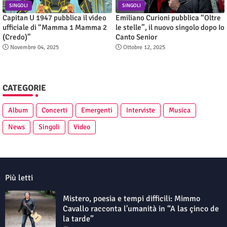
SINGOLI
SINGOLI
Capitan U 1947 pubblica il video
Emiliano Curioni pubblica “Oltre
ufficiale di “Mamma 1 Mamma 2
le stelle”, il nuovo singolo dopo Io
(Credo)”
Canto Senior
Novembre 04, 2025
Ottobre 12, 2025
CATEGORIE
Album
Concerti
Emergenti
Interviste
Musica
News
Singoli
Video
Più letti
Mistero, poesia e tempi difficili: Mimmo
Cavallo racconta l'umanità in “A las çinco de
la tarde”